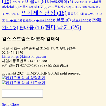
(18)
비올라
(8)
비올라제작
(5)
서리풀
브릿지
(1)
상태확인서
(1)
악기거리
(2)
서울시
(2)
서초구
(2)
서초문화재단
(2)
시카고바이올린제작학교
악기제작영상
(18)
올드악기
(2)
(1)
악기수리
(1)
올드악기_비교
판매
첼로
(6)
이주호
(3)
주문제작
(3)
첼로제작
(3)
(1)
전시회
(1)
현대악기
(26)
판매중
(10)
완료
(8)
킴스 스트링스 대표자 김태석
서울 서초구 남부순환로 315길 17, 한우빌딩3층
02-3474-1470
kimsstrings@kimsstrings.com
사업자등록번호 214-01-05881
sc제일은행 427-20-195998 (킴스스트링스)
copyright 2024. KIMS'STRINGS. All right reserved
Send
Close