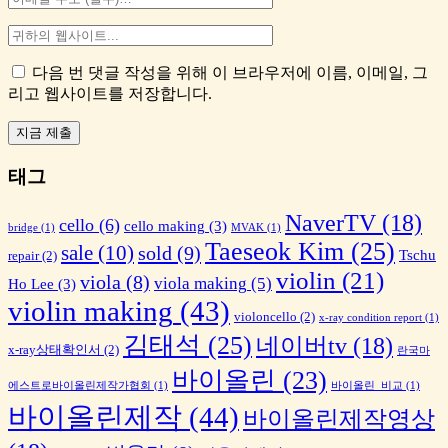
다음 번 댓글 작성을 위해 이 브라우저에 이름, 이메일, 그
리고 웹사이트를 저장합니다.
태그
NaverTV
(18)
cello
(6)
cello making
(3)
bridge
(1)
MVAK
(1)
Taeseok Kim
(25)
sale
(10)
sold
(9)
Tschu
repair
(2)
violin
(21)
viola
(8)
viola making
(5)
Ho Lee
(3)
violin making
(43)
violoncello
(2)
x-ray condition report
(1)
김태석
(25)
네이버tv
(18)
x-ray상태확인서
(2)
란국마
바이올린
(23)
에스트로바이올린제작가협회
(1)
바이올린_비교
(1)
바이올린제작
(44)
바이올린제작영상